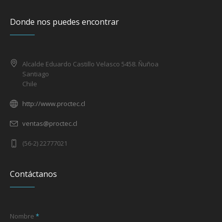
Donde nos puedes encontrar
Alcalde Eduardo Castillo Velasco 5458. Ñuñoa
Santiago
Chile
http://www.proctec.cl
ventas@proctec.cl
(56-2) 22777021
Contáctanos
Nombre
*